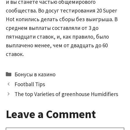
и вы станете частью общемирового
сообщества. Во досуг тестирования 20 Super
Hot копились делать сборы без выигрыша. В
среднем выплаты составляли от 3 до
пятнадцати ставок, и, как правило, было
выплачено менее, чем от двадцать до 60
ставок.
Categories
Бонусы в казино
Football Tips
The top Varieties of greenhouse Humidifiers
Leave a Comment