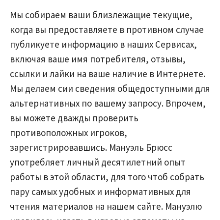
Мы собираем ваши близлежащие текущие,
когда вы предоставляете в противном случае
публикуете информацию в наших Сервисах,
включая ваше имя потребителя, отзывы,
ссылки и лайки на ваше наличие в Интернете.
Мы делаем сии сведения общедоступными для
альтернативных по вашему запросу. Впрочем,
вы можете дважды проверить
противоположных игроков,
зарегистрировавшись. Мануэль Брюсс
употребляет личный десятилетний опыт
работы в этой области, для того чтоб собрать
пару самых удобных и информативных для
чтения материалов на нашем сайте. Мануэлю